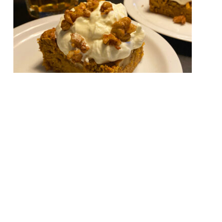
GULERODSKAGE MED
FLØDE­SKUM OG KANEL­
KNAS
COPYRIGHT © 2026 STORFAMILIEN ON THE