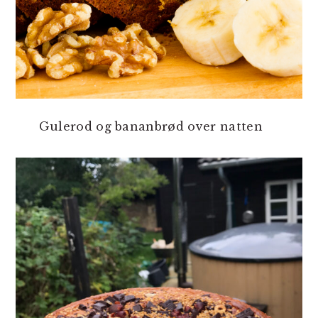
Gulerod og bananbrød over natten