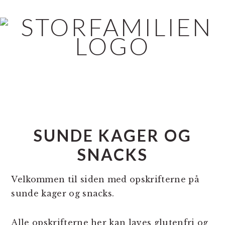
Skip
Gå
Gå
til
direkte
direkte
indhold
til
til
primær
footer
sidebar
SUNDE KAGER OG
SNACKS
Velkommen til siden med opskrifterne på
sunde kager og snacks.
Alle opskrifterne her kan laves glutenfri og