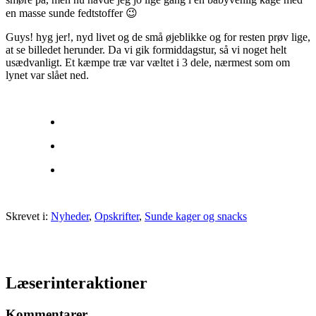
en masse sunde fedtstoffer 😉
Guys! hyg jer!, nyd livet og de små øjeblikke og for resten prøv lige,
at se billedet herunder. Da vi gik formiddagstur, så vi noget helt
usædvanligt. Et kæmpe træ var væltet i 3 dele, nærmest som om
lynet var slået ned.
Skrevet i:
Nyheder
,
Opskrifter
,
Sunde kager og snacks
Læserinteraktioner
Kommentarer