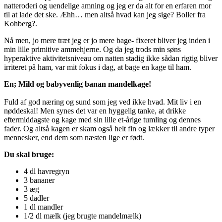
natteroderi og uendelige amning og jeg er da alt for en erfaren mor
til at lade det ske. Æhh… men altså hvad kan jeg sige? Boller fra
Kohberg?.
Nå men, jo mere træt jeg er jo mere bage- fixeret bliver jeg inden i
min lille primitive ammehjerne. Og da jeg trods min søns
hyperaktive aktivitetsniveau om natten stadig ikke sådan rigtig bliver
irriteret på ham, var mit fokus i dag, at bage en kage til ham.
En; Mild og babyvenlig banan mandelkage!
Fuld af god næring og sund som jeg ved ikke hvad. Mit liv i en
nøddeskal! Men synes det var en hyggelig tanke, at drikke
eftermiddagste og kage med sin lille et-årige tumling og dennes
fader. Og altså kagen er skam også helt fin og lækker til andre typer
mennesker, end dem som næsten lige er født.
Du skal bruge:
4 dl havregryn
3 bananer
3 æg
5 dadler
1 dl mandler
1/2 dl mælk (jeg brugte mandelmælk)