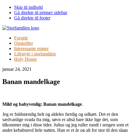
Skip til indhold
Gå direkte til primær sidebar
Gå direkte til footer
Forside
Opskrifter
Interessante emner
Lifestyle i storfamilien
Holy House
januar 24, 2021
Banan mandelkage
Mild og babyvenlig: Banan mandelkage
.
Jeg er fuldstændig helt og aldeles færdig og udkørt. Det er den
sædvanlige svada fra mig, søvn er altså bare ikke lige det, som
tilkommer mig i disse tider. Julius og jeg ruller rundt i sengen som et
andet kebabspyd hele natten. Han er et år og alt for stor til den slags