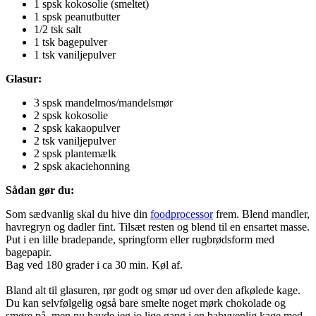
1 spsk kokosolie (smeltet)
1 spsk peanutbutter
1/2 tsk salt
1 tsk bagepulver
1 tsk vaniljepulver
Glasur:
3 spsk mandelmos/mandelsmør
2 spsk kokosolie
2 spsk kakaopulver
2 tsk vaniljepulver
2 spsk plantemælk
2 spsk akaciehonning
Sådan gør du:
Som sædvanlig skal du hive din
foodprocessor
frem. Blend mandler,
havregryn og dadler fint. Tilsæt resten og blend til en ensartet masse.
Put i en lille bradepande, springform eller rugbrødsform med
bagepapir.
Bag ved 180 grader i ca 30 min. Køl af.
Bland alt til glasuren, rør godt og smør ud over den afkølede kage.
Du kan selvfølgelig også bare smelte noget mørk chokolade og
smøre på, men nu havde jeg jo lige gang i en babyvenlig kage med