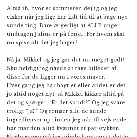
Altså ih, hvor er sommeren dejlig og jeg
elsker når jeg lige har lidt tid til at bage nye
sunde ting. Bare ærgerligt at ALLE unger,
undtagen Julius er på ferie… For hvem skal
nu spise alt det jeg bager?
Nå ja, Mikkel og jeg gør det nu meget godt!
Sku heldigt jeg nåede at tage billeder af
disse for de ligger nu i vores maver.
Hver gang jeg har bagt et eller andet er det
jo altid noget nyt, så Mikkel kikker altid på
det og spørger: “Er det sundt?” Og jeg svare
troligt “Ja!!” Og remser alle de sunde
ingredienser op.. inden jeg når til vejs ende
har manden altid kværnet et par stykker.
Nogle gange må jeg minde ham om at det jo