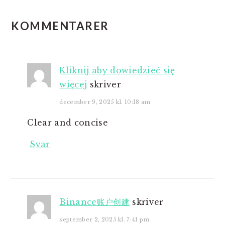
LÆSERINTERAKTIONER
KOMMENTARER
Kliknij aby dowiedzieć się
więcej
skriver
december 9, 2025 kl. 10:18 am
Clear and concise
Svar
Binance账户创建
skriver
september 2, 2025 kl. 7:41 pm