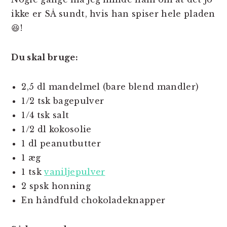
ikke er SÅ sundt, hvis han spiser hele pladen
😆!
Du skal bruge:
2,5 dl mandelmel (bare blend mandler)
1/2 tsk bagepulver
1/4 tsk salt
1/2 dl kokosolie
1 dl peanutbutter
1 æg
1 tsk
vaniljepulver
2 spsk honning
En håndfuld chokoladeknapper