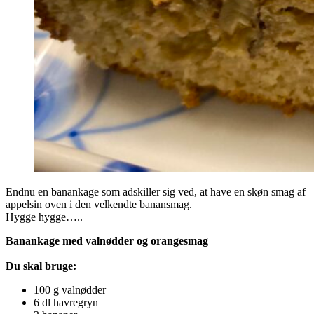
Endnu en banankage som adskiller sig ved, at have en skøn smag af
appelsin oven i den velkendte banansmag.
Hygge hygge…..
Banankage med valnødder og orangesmag
Du skal bruge:
100 g valnødder
6 dl havregryn