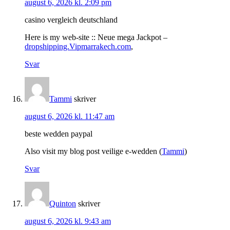
august 6, 2026 kl. 2:09 pm
casino vergleich deutschland
Here is my web-site :: Neue mega Jackpot –
dropshipping.Vipmarrakech.com
,
Svar
Tammi
skriver
august 6, 2026 kl. 11:47 am
beste wedden paypal
Also visit my blog post veilige e-wedden (
Tammi
)
Svar
Quinton
skriver
august 6, 2026 kl. 9:43 am