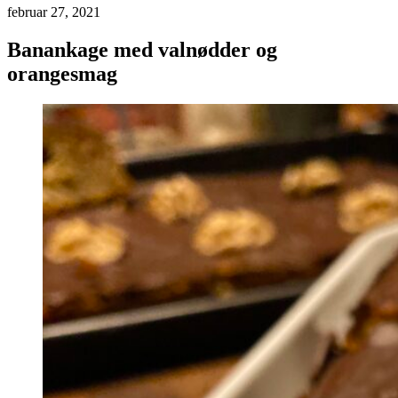
februar 27, 2021
Banankage med valnødder og
orangesmag