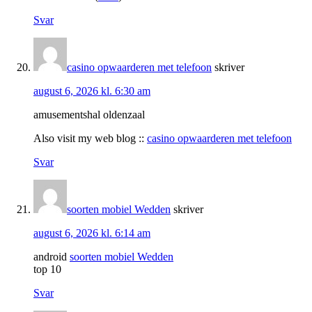
Svar
casino opwaarderen met telefoon
skriver
august 6, 2026 kl. 6:30 am
amusementshal oldenzaal
Also visit my web blog ::
casino opwaarderen met telefoon
Svar
soorten mobiel Wedden
skriver
august 6, 2026 kl. 6:14 am
android
soorten mobiel Wedden
top 10
Svar