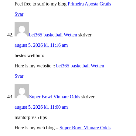
Feel free to surf to my blog
Primeira Aposta Gratis
Svar
bet365 basketball Wetten
skriver
august 5, 2026 kl. 11:16 am
bestes wettbüro
Here is my website ::
bet365 basketball Wetten
Svar
Super Bowl Vinnare Odds
skriver
august 5, 2026 kl. 11:00 am
mantorp v75 tips
Here is my web blog –
Super Bowl Vinnare Odds