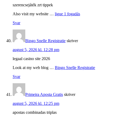
szerencsejáték zrt tippek
Also visit my website …
ligue 1 fogadás
Svar
Bingo Snelle Registratie
skriver
august 5, 2026 kl. 12:28 pm
legaal casino site 2026
Look at my web blog …
Bingo Snelle Registratie
Svar
Primeira Aposta Gratis
skriver
august 5, 2026 kl. 12:25 pm
apostas combinadas triplas