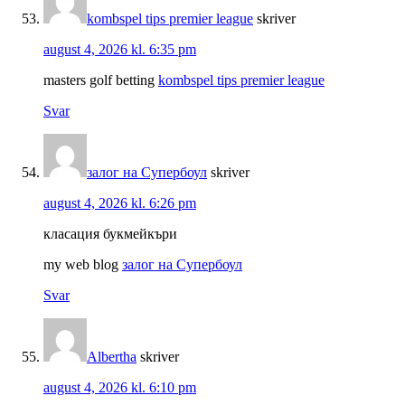
kombspel tips premier league
skriver
august 4, 2026 kl. 6:35 pm
masters golf betting
kombspel tips premier league
Svar
залог на Супербоул
skriver
august 4, 2026 kl. 6:26 pm
класация букмейкъри
my web blog
залог на Супербоул
Svar
Albertha
skriver
august 4, 2026 kl. 6:10 pm