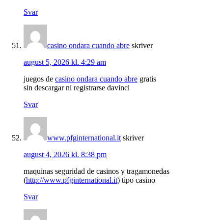
Svar
casino ondara cuando abre
skriver
august 5, 2026 kl. 4:29 am
juegos de
casino ondara cuando abre
gratis
sin descargar ni registrarse davinci
Svar
www.pfginternational.it
skriver
august 4, 2026 kl. 8:38 pm
maquinas seguridad de casinos y tragamonedas
(
http://www.pfginternational.it
) tipo casino
Svar