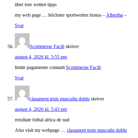
über tore wetten tipps
my web page … höchster sportwetten bonus –
Albertha
–
Svar
Scommesse Facili
skriver
august 4, 2026 kl. 5:55 pm
limite pagamento contanti
Scommesse Facili
Svar
clasament tenis masculin dublu
skriver
august 4, 2026 kl. 5:43 pm
rezultate fotbal africa de sud
Also visit my webpage …
clasament tenis masculin dublu