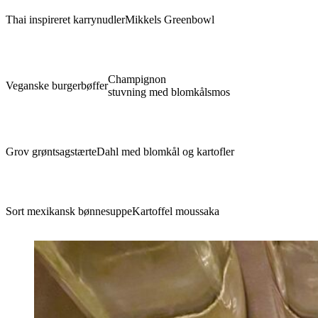
Thai inspireret karrynudler
Mikkels Greenbowl
Champignon
Veganske burgerbøffer
stuvning med blomkålsmos
Grov grøntsagstærte
Dahl med blomkål og kartofler
Sort mexikansk bønnesuppe
Kartoffel moussaka