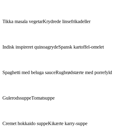
Tikka masala vegetar
Krydrede linsefrikadeller
Indisk inspireret quinoagryde
Spansk kartoffel-omelet
Spaghetti med beluga sauce
Rugbrødstærte med porrefyld
Gulerodssuppe
Tomatsuppe
Cremet hokkaido suppe
Kikærte karry-suppe