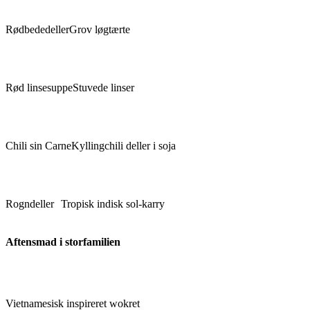
Rødbededeller
Grov løgtærte
Rød linsesuppe
Stuvede linser
Chili sin Carne
Kyllingchili deller i soja
Rogndeller
Tropisk indisk sol-karry
Aftensmad i storfamilien
Vietnamesisk inspireret wokret