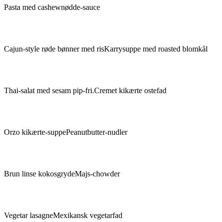
Pasta med cashewnødde-sauce
Cajun-style røde bønner med ris
Karrysuppe med roasted blomkål
Thai-salat med sesam pip-fri.
Cremet kikærte ostefad
Orzo kikærte-suppe
Peanutbutter-nudler
Brun linse kokosgryde
Majs-chowder
Vegetar lasagne
Mexikansk vegetarfad