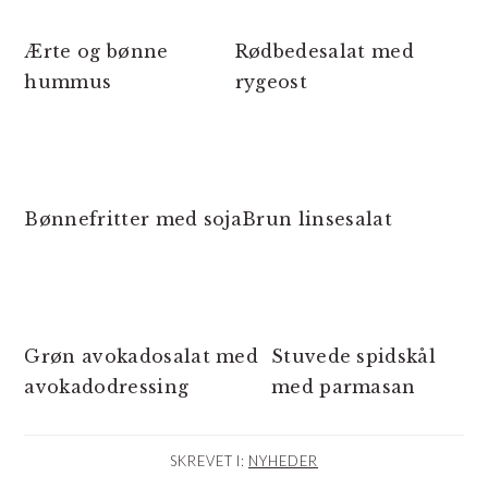
Ærte og bønne
Rødbedesalat med
hummus
rygeost
Bønnefritter med soja
Brun linsesalat
Grøn avokadosalat med
Stuvede spidskål
avokadodressing
med parmasan
SKREVET I:
NYHEDER