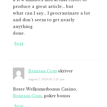
produce a great article… but
what can I say… I procrastinate a lot
and don’t seem to get nearly
anything
done.
Svar
Bransus.Com
skriver
august 7, 2026 kl. 7:27 pm
Beste Welkomstbonus Casino,
Bransus.Com
, poker bonus
Svar