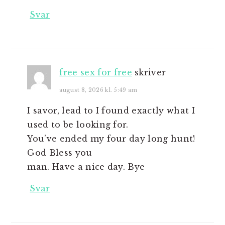
Svar
free sex for free
skriver
august 8, 2026 kl. 5:49 am
I savor, lead to I found exactly what I
used to be looking for.
You’ve ended my four day long hunt!
God Bless you
man. Have a nice day. Bye
Svar