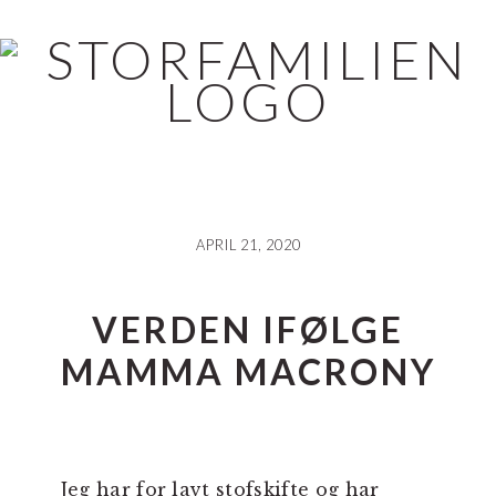
Skip
Gå
Gå
til
direkte
direkte
indhold
til
til
primær
footer
sidebar
APRIL 21, 2020
VERDEN IFØLGE
MAMMA MACRONY
Jeg har for lavt stofskifte og har