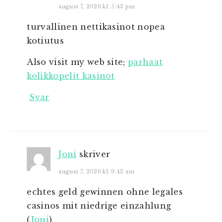
august 7, 2026 kl. 5:43 pm
turvallinen nettikasinot nopea
kotiutus
Also visit my web site;
parhaat
kolikkopelit kasinot
Svar
Joni
skriver
august 7, 2026 kl. 9:43 am
echtes geld gewinnen ohne legales
casinos mit niedrige einzahlung
(
Joni
)