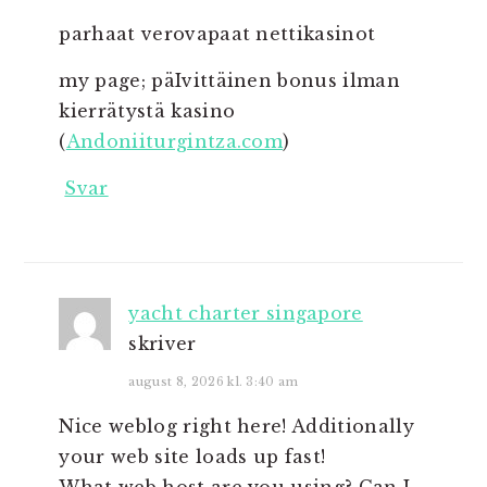
parhaat verovapaat nettikasinot
my page; päIvittäinen bonus ilman
kierrätystä kasino
(
Andoniiturgintza.com
)
Svar
yacht charter singapore
skriver
august 8, 2026 kl. 3:40 am
Nice weblog right here! Additionally
your web site loads up fast!
What web host are you using? Can I