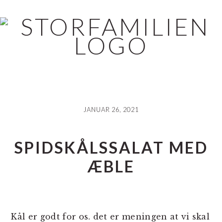
Skip
Gå
Gå
til
direkte
direkte
indhold
til
til
primær
footer
sidebar
JANUAR 26, 2021
SPIDSKÅLSSALAT MED
ÆBLE
Kål er godt for os. det er meningen at vi skal