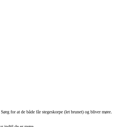
Sørg for at de både får stegeskorpe (let brunet) og bliver møre.
r indtil de er møre.