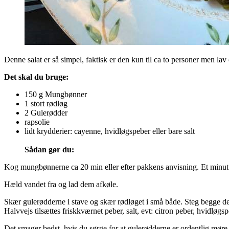
Denne salat er så simpel, faktisk er den kun til ca to personer men la
Det skal du bruge:
150 g Mungbønner
1 stort rødløg
2 Gulerødder
rapsolie
lidt krydderier: cayenne, hvidløgspeber eller bare salt
Sådan gør du:
Kog mungbønnerne ca 20 min eller efter pakkens anvisning. Et minut i
Hæld vandet fra og lad dem afkøle.
Skær gulerødderne i stave og skær rødløget i små både. Steg begge dele
Halvvejs tilsættes friskkværnet peber, salt, evt: citron peber, hvidløg
Det smager bedst, hvis du sørge for at gulerødderne er ordentlig møre, 