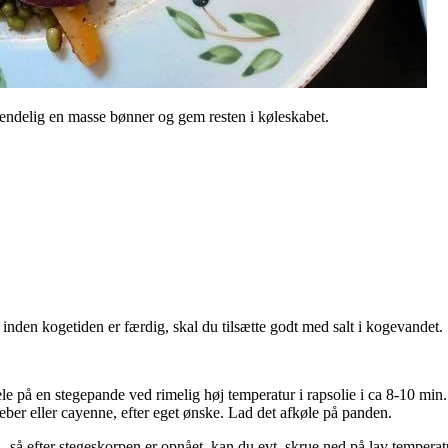
v endelig en masse bønner og gem resten i køleskabet.
nden kogetiden er færdig, skal du tilsætte godt med salt i kogevandet.
 på en stegepande ved rimelig høj temperatur i rapsolie i ca 8-10 min. 
speber eller cayenne, efter eget ønske. Lad det afkøle på panden.
-så efter stegeskorpen er opnået, kan du evt. skrue ned på lav temperatu