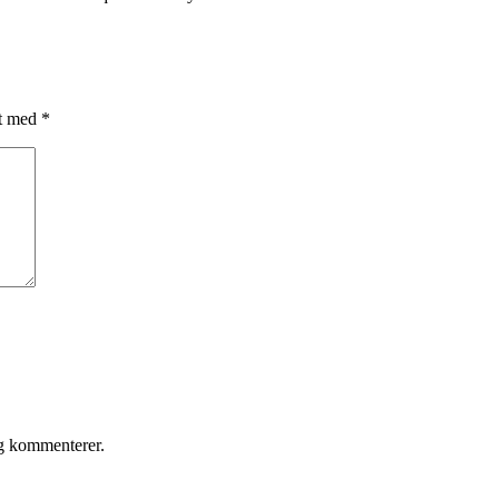
et med
*
eg kommenterer.