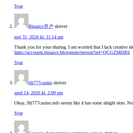
Svar
Binance开户
skriver
maj 31, 2026 kl. 11:14 am
Thank you for your sharing. I am worried that I lack creative id
https://accounts.binance.bh/register/person?ref=QCGZMHR6
Svar
jili777casino
skriver
april 14, 2026 kl. 2:00 pm
Okay, Jili777casino.info seems like it has some alright slots. 
Svar