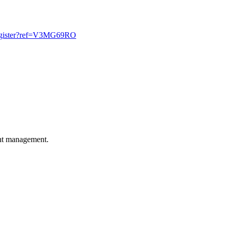
/register?ref=V3MG69RO
ght management.