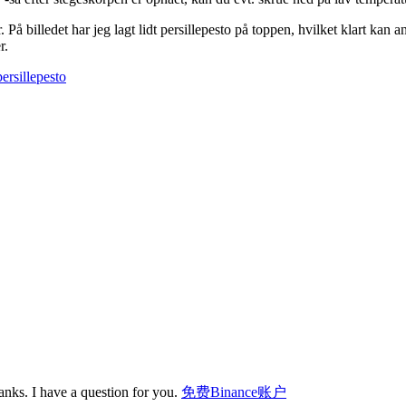
 På billedet har jeg lagt lidt persillepesto på toppen, hvilket klart ka
r.
persillepesto
nks. I have a question for you.
免费Binance账户