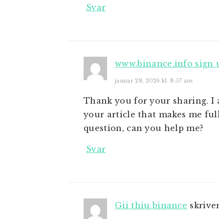
Svar
www.binance.info sign 
januar 28, 2026 kl. 8:57 am
Thank you for your sharing. I a
your article that makes me ful
question, can you help me?
Svar
Gii thiu binance
skrive