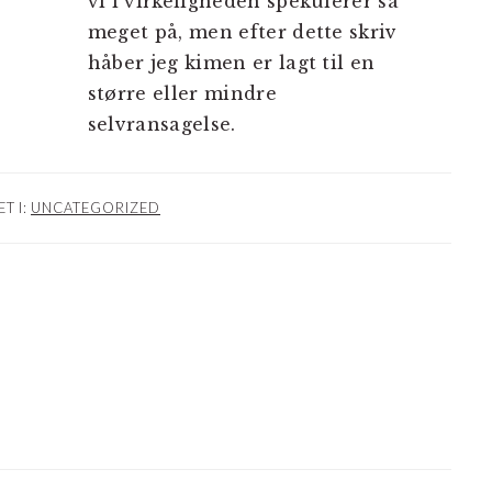
vi i virkeligheden spekulerer så
meget på, men efter dette skriv
håber jeg kimen er lagt til en
større eller mindre
selvransagelse.
T I:
UNCATEGORIZED
NER