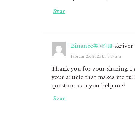
Svar
Binance美国注册
skriver
februar 25, 2025 kl. 3:17 am
Thank you for your sharing. I a
your article that makes me ful
question, can you help me?
Svar