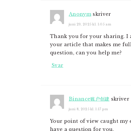
Anonym
skriver
juni 29, 2025 kl. 1:05 am
Thank you for your sharing. I a
your article that makes me ful
question, can you help me?
Svar
Binance账户创建
skriver
juni 8, 2025 kl. 1:17 pm
Your point of view caught my e
have a question for you.