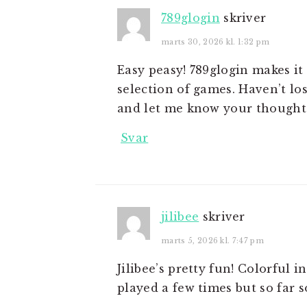
789glogin
skriver
marts 30, 2026 kl. 1:32 pm
Easy peasy! 789glogin makes it
selection of games. Haven’t lost
and let me know your thought
Svar
jilibee
skriver
marts 5, 2026 kl. 7:47 pm
Jilibee’s pretty fun! Colorful in
played a few times but so far s