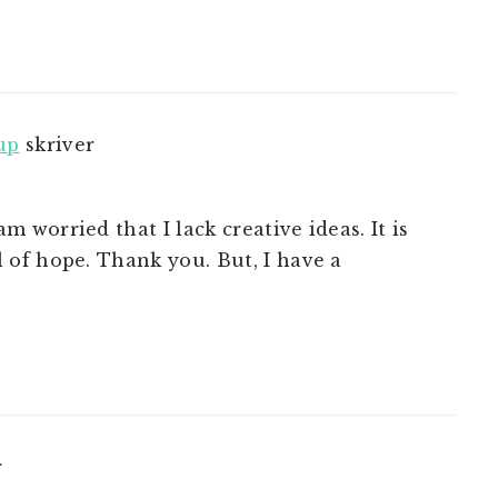
up
skriver
m worried that I lack creative ideas. It is
l of hope. Thank you. But, I have a
r