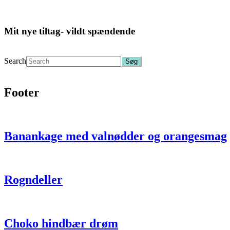
Mit nye tiltag- vildt spændende
Search
Footer
Banankage med valnødder og orangesmag
Rogn­deller
Choko hindbær drøm