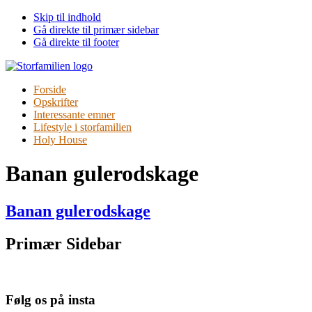
Skip til indhold
Gå direkte til primær sidebar
Gå direkte til footer
Forside
Opskrifter
Interessante emner
Lifestyle i storfamilien
Holy House
Banan gulerodskage
Banan gulerods­kage
Primær Sidebar
Følg os på insta