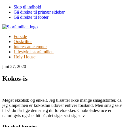
Skip til indhold
Gå direkte til primær sidebar
Gå direkte til footer
Forside
Opskrifter
Interessante emner
Lifestyle i storfamilien
Holy House
juni 27, 2020
Kokos-is
Meget eksotisk og enkelt. Jeg tilsætter ikke mange smagsstoffer, da
jeg simpelthen er kokosfan udover enhver forstand. Men smag selv
til så du får lige den smag du foretrækker. Chokoladesauce er
naturligvis også et hit på, det siger vist sig selv.
Du skal bruge: