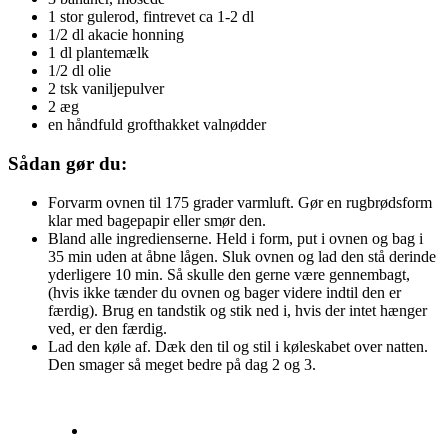
1 stor gulerod, fintrevet ca 1-2 dl
1/2 dl akacie honning
1 dl plantemælk
1/2 dl olie
2 tsk vaniljepulver
2 æg
en håndfuld grofthakket valnødder
Sådan gør du:
Forvarm ovnen til 175 grader varmluft. Gør en rugbrødsform
klar med bagepapir eller smør den.
Bland alle ingredienserne. Held i form, put i ovnen og bag i
35 min uden at åbne lågen. Sluk ovnen og lad den stå derinde
yderligere 10 min. Så skulle den gerne være gennembagt,
(hvis ikke tænder du ovnen og bager videre indtil den er
færdig). Brug en tandstik og stik ned i, hvis der intet hænger
ved, er den færdig.
Lad den køle af. Dæk den til og stil i køleskabet over natten.
Den smager så meget bedre på dag 2 og 3.