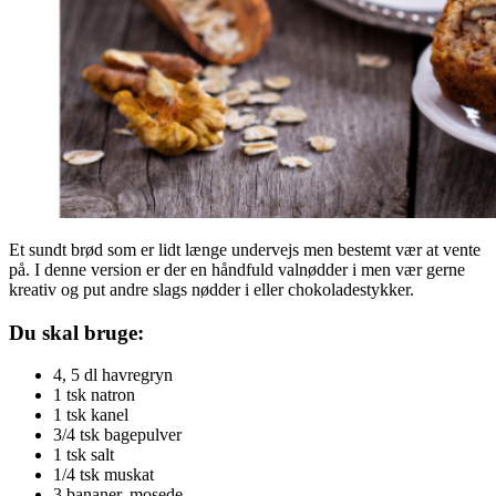
Et sundt brød som er lidt længe undervejs men bestemt vær at vente
på. I denne version er der en håndfuld valnødder i men vær gerne
kreativ og put andre slags nødder i eller chokoladestykker.
Du skal bruge:
4, 5 dl havregryn
1 tsk natron
1 tsk kanel
3/4 tsk bagepulver
1 tsk salt
1/4 tsk muskat
3 bananer, mosede