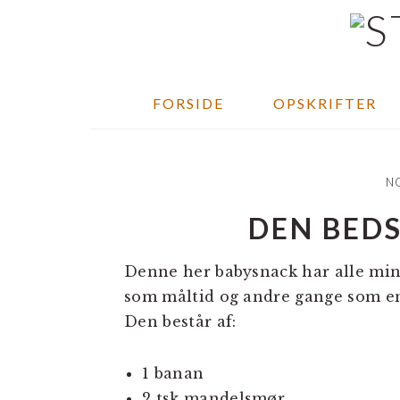
Skip
Gå
Gå
til
direkte
direkte
indhold
til
til
primær
footer
FORSIDE
OPSKRIFTER
sidebar
NO
DEN BED
Denne her babysnack har alle min
som måltid og andre gange som e
Den består af:
1 banan
2 tsk mandelsmør