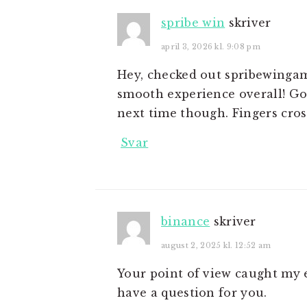
spribe win
skriver
april 3, 2026 kl. 9:08 pm
Hey, checked out spribewingam
smooth experience overall! Go
next time though. Fingers cros
Svar
binance
skriver
august 2, 2025 kl. 12:52 am
Your point of view caught my e
have a question for you.