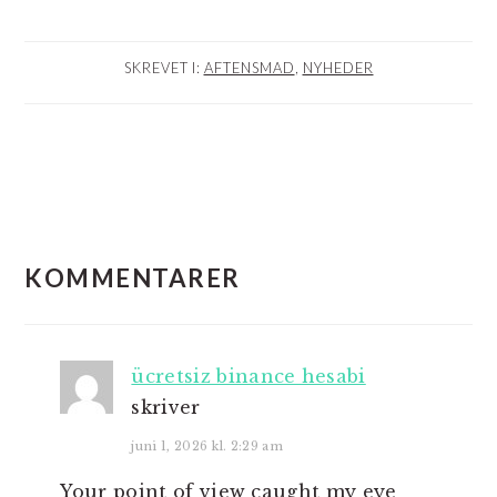
SKREVET I:
AFTENSMAD
,
NYHEDER
LÆSERINTERAKTIONER
KOMMENTARER
ücretsiz binance hesabi
skriver
juni 1, 2026 kl. 2:29 am
Your point of view caught my eye