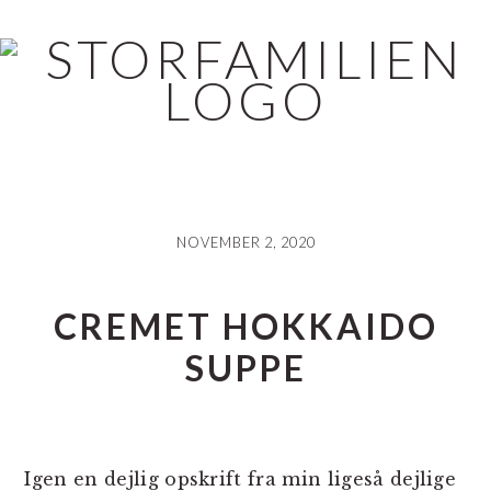
Skip
Gå
Gå
til
direkte
direkte
indhold
til
til
primær
footer
sidebar
NOVEMBER 2, 2020
CREMET HOKKAIDO
SUPPE
Igen en dejlig opskrift fra min ligeså dejlige