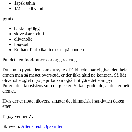
1spsk tahin
1/2 til 1 dl vand
pynt:
hakket rødløg
skiveskåret chili
olivenolie
flagesalt
En håndfuld kikærter ristet på panden
Put det i en food-processor og giv den gas.
Du kan jo pynte den som du synes. På billedet har vi givet den hele
armen men så meget overskud, er der ikke altid på kontoen. Så lidt
olivenolie og et drys paprika kan også fint gøre det som pynt.
Purer i den konsistens som du ønsker. Vi kan godt lide, at den er helt
cremet.
Hvis der er noget tilovers, smager det himmelsk i sandwich dagen
efter.
Enjoy venner 🙂
Skrevet i:
Aftensmad
,
Opskrifter