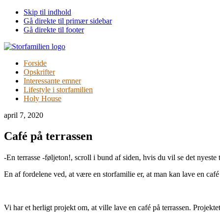
Skip til indhold
Gå direkte til primær sidebar
Gå direkte til footer
Forside
Opskrifter
Interessante emner
Lifestyle i storfamilien
Holy House
april 7, 2020
Café på terrassen
-En terrasse -føljeton!, scroll i bund af siden, hvis du vil se det nyeste 
En af fordelene ved, at være en storfamilie er, at man kan lave en café 
Vi har et herligt projekt om, at ville lave en café på terrassen. Projekt