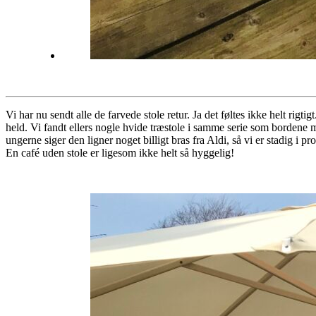
Vi har nu sendt alle de farvede stole retur. Ja det føltes ikke helt rigti
held. Vi fandt ellers nogle hvide træstole i samme serie som bordene med
ungerne siger den ligner noget billigt bras fra Aldi, så vi er stadig i pr
En café uden stole er ligesom ikke helt så hyggelig!