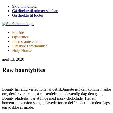
Skip til indhold
Gå direkte til primær sidebar
Gå direkte til footer
Forside
Opskrifter
Interessante emner
Lifestyle i storfamilien
Holy House
april 13, 2020
Raw bountybites
Bounty har altid været noget af det skønneste jeg kan komme i tanke
om, derfor var det også en særdeles mindeværdig dag den gang
Bounty pludselig var at finde med mørk chokolade. Her en
homemade version som jeg lavede for en del år siden men den slags
går jo ikke af mode.