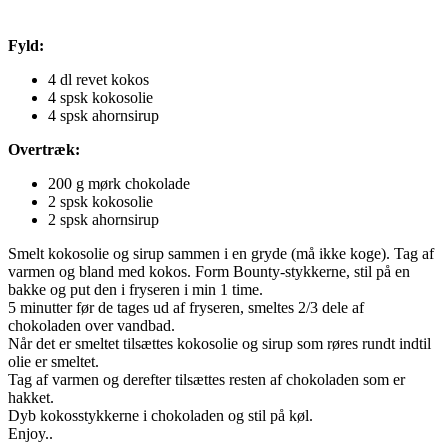
Fyld:
4 dl revet kokos
4 spsk kokosolie
4 spsk ahornsirup
Overtræk:
200 g mørk chokolade
2 spsk kokosolie
2 spsk ahornsirup
Smelt kokosolie og sirup sammen i en gryde (må ikke koge). Tag af
varmen og bland med kokos. Form Bounty-stykkerne, stil på en
bakke og put den i fryseren i min 1 time.
5 minutter før de tages ud af fryseren, smeltes 2/3 dele af
chokoladen over vandbad.
Når det er smeltet tilsættes kokosolie og sirup som røres rundt indtil
olie er smeltet.
Tag af varmen og derefter tilsættes resten af chokoladen som er
hakket.
Dyb kokosstykkerne i chokoladen og stil på køl.
Enjoy..