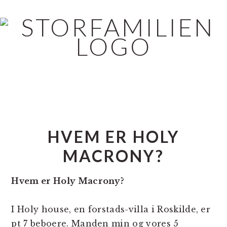
Skip
Gå
Gå
til
direkte
direkte
indhold
til
til
primær
footer
sidebar
HVEM ER HOLY
MACRONY?
Hvem er Holy Macrony?
I Holy house, en forstads-villa i Roskilde, er
pt 7 beboere. Manden min og vores 5